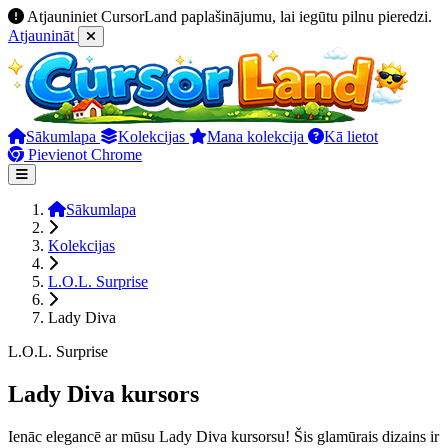
Atjauniniet CursorLand paplašinājumu, lai iegūtu pilnu pieredzi.
Atjaunināt
Sākumlapa
Kolekcijas
Mana kolekcija
Kā lietot
Pievienot Chrome
Sākumlapa
Kolekcijas
L.O.L. Surprise
Lady Diva
L.O.L. Surprise
Lady Diva kursors
Ienāc elegancē ar mūsu Lady Diva kursorsu! Šis glamūrais dizains ir