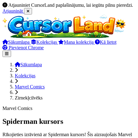
Atjauniniet CursorLand paplašinājumu, lai iegūtu pilnu pieredzi.
Atjaunināt
Sākumlapa
Kolekcijas
Mana kolekcija
Kā lietot
Pievienot Chrome
Sākumlapa
Kolekcijas
Marvel Comics
Zirnekļcilvēks
Marvel Comics
Spiderman kursors
Rīkojieties izrāvienā ar Spiderman kursors! Šis aizraujošais Marvel