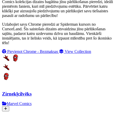
Comics kolekcijas dizains bagātina jūsu pārlūkošanas pieredzi, ideāli
piemērots faniem, kuri mīl piedzīvojumu estētiku. Pārvērtiet katru
klikšķi par aizraujošu piedzīvojumu un pārlūkojiet savu tiešsaistes
pasauli ar radošumu un pārliecību!
Uzlabojiet savu Chrome pieredzi ar Spiderman kursors no
CursorLand. Šis saistošais dizains atsvaidzina jūsu pārlūkošanas
sajūtu, padarot katru uzdevumu dzīvu un baudāmu. Vienkārši
instalējams, tas ir lielisks veids, kā izpaust mīlestību pret šo ikonisko
tēlu!
Pievienot Chrome - Bezmaksas
View Collection
Zirnekļcilvēks
Marvel Comics