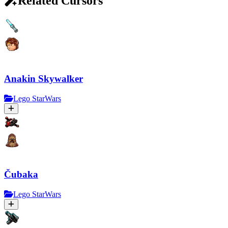
Related Cursors
Anakin Skywalker
Lego StarWars
Čubaka
Lego StarWars