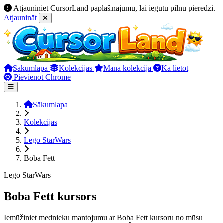
Atjauniniet CursorLand paplašinājumu, lai iegūtu pilnu pieredzi.
Atjaunināt
Sākumlapa
Kolekcijas
Mana kolekcija
Kā lietot
Pievienot Chrome
Sākumlapa
Kolekcijas
Lego StarWars
Boba Fett
Lego StarWars
Boba Fett kursors
Iemūžiniet mednieku mantojumu ar Boba Fett kursoru no mūsu