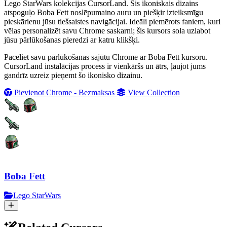
Lego StarWars kolekcijas CursorLand. Šis ikoniskais dizains
atspoguļo Boba Fett noslēpumaino auru un piešķir izteiksmīgu
pieskārienu jūsu tiešsaistes navigācijai. Ideāli piemērots faniem, kuri
vēlas personalizēt savu Chrome saskarni; šis kursors sola uzlabot
jūsu pārlūkošanas pieredzi ar katru klikšķi.
Paceliet savu pārlūkošanas sajūtu Chrome ar Boba Fett kursoru.
CursorLand instalācijas process ir vienkāršs un ātrs, ļaujot jums
gandrīz uzreiz pieņemt šo ikonisko dizainu.
Pievienot Chrome - Bezmaksas
View Collection
Boba Fett
Lego StarWars