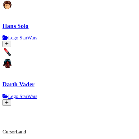
Hans Solo
Lego StarWars
Darth Vader
Lego StarWars
CursorLand