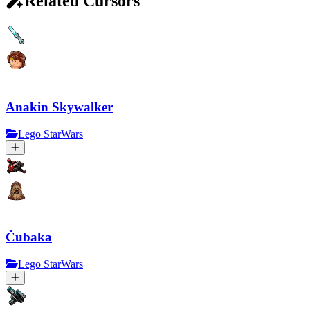
Related Cursors
Anakin Skywalker
Lego StarWars
Čubaka
Lego StarWars