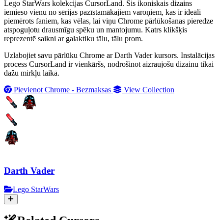
Lego StarWars kolekcijas CursorLand. Šis ikoniskais dizains
iemieso vienu no sērijas pazīstamākajiem varoņiem, kas ir ideāli
piemērots faniem, kas vēlas, lai viņu Chrome pārlūkošanas pieredze
atspoguļotu drausmīgu spēku un mantojumu. Katrs klikšķis
reprezentē saikni ar galaktiku tālu, tālu prom.
Uzlabojiet savu pārlūku Chrome ar Darth Vader kursors. Instalācijas
process CursorLand ir vienkāršs, nodrošinot aizraujošu dizainu tikai
dažu mirkļu laikā.
Pievienot Chrome - Bezmaksas
View Collection
Darth Vader
Lego StarWars