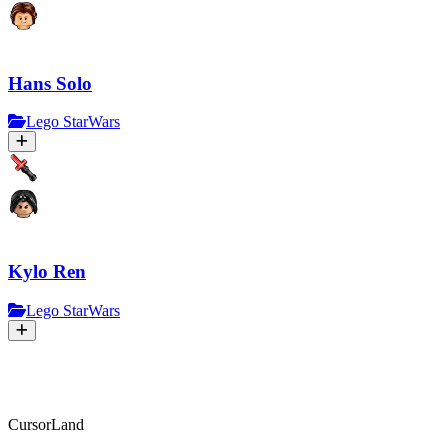
Hans Solo
Lego StarWars
Kylo Ren
Lego StarWars
CursorLand