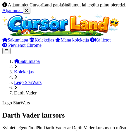
Atjauniniet CursorLand paplašinājumu, lai iegūtu pilnu pieredzi.
Atjaunināt
Sākumlapa
Kolekcijas
Mana kolekcija
Kā lietot
Pievienot Chrome
Sākumlapa
Kolekcijas
Lego StarWars
Darth Vader
Lego StarWars
Darth Vader kursors
Sviniet leģendāro tēlu Darth Vader ar Darth Vader kursors no mūsu