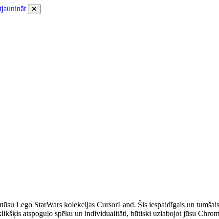
tjaunināt
mūsu Lego StarWars kolekcijas CursorLand. Šis iespaidīgais un tumšais 
likšķis atspoguļo spēku un individualitāti, būtiski uzlabojot jūsu Chrom