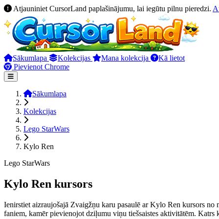
Atjauniniet CursorLand paplašinājumu, lai iegūtu pilnu pieredzi.
A
Sākumlapa
Kolekcijas
Mana kolekcija
Kā lietot
Pievienot Chrome
Sākumlapa
Kolekcijas
Lego StarWars
Kylo Ren
Lego StarWars
Kylo Ren kursors
Ienirstiet aizraujošajā Zvaigžņu karu pasaulē ar Kylo Ren kursors no 
faniem, kamēr pievienojot dziļumu viņu tiešsaistes aktivitātēm. Katrs k