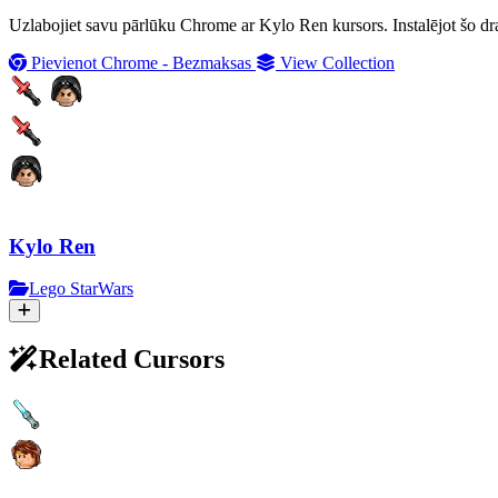
Uzlabojiet savu pārlūku Chrome ar Kylo Ren kursors. Instalējot šo dram
Pievienot Chrome - Bezmaksas
View Collection
Kylo Ren
Lego StarWars
Related Cursors