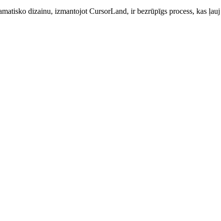
atisko dizainu, izmantojot CursorLand, ir bezrūpīgs process, kas ļauj ā