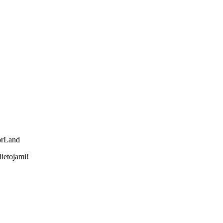
orLand
lietojami!