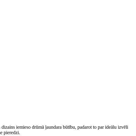
dizains iemieso drūmā ļaundara būtību, padarot to par ideālu izvēli
e pieredzi.