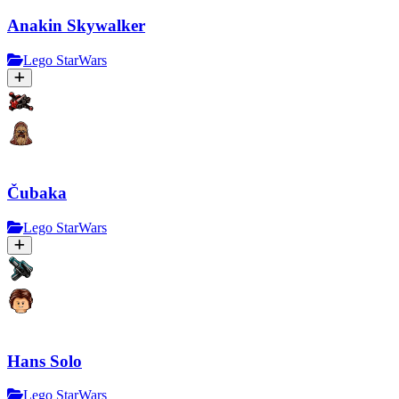
Anakin Skywalker
Lego StarWars
Čubaka
Lego StarWars
Hans Solo
Lego StarWars